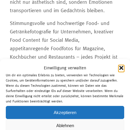
nicht nur ästhetisch sind, sondern Emotionen
transportieren und im Gedächtnis bleiben.
Stimmungsvolle und hochwertige Food- und
Getränkefotografie für Unternehmen, kreativer
Food Content für Social Media,
appetitanregende Foodfotos für Magazine,
Kochbücher und Restaurants – jedes Projekt ist
individuell.
Einwilligung verwalten
Um dir ein optimales Erlebnis zu bieten, verwenden wir Technologien wie
Gerne unterstütze ich Dich mit meiner Kreativität
Cookies, um Geräteinformationen zu speichern und/oder darauf zuzugreifen.
und Expertise.
Wenn du diesen Technologien zustimmst, können wir Daten wie das
Surfverhalten oder eindeutige IDs auf dieser Website verarbeiten. Wenn du
deine Einwilligung nicht erteilst oder zurückziehst, können bestimmte Merkmale
Interesse an einer Zusammenarbeit?
und Funktionen beeinträchtigt werden.
Dann freue ich mich auf deine
Anfrage
!
Akzeptieren
Ablehnen