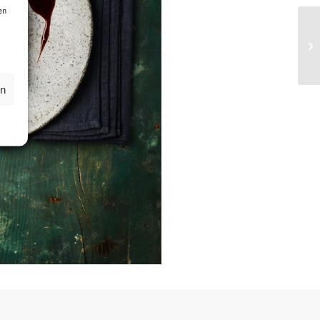
en
en