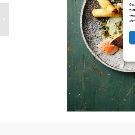
Ger
zus
ver
Coca-Cola
Mer